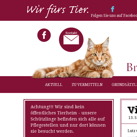
Folgen Sie uns auf Facebo
AKTUELL
ZU VERMITTELN
GRUNDSÄTZL
V
Achtung!!! Wir sind kein
öffentliches Tierheim - unsere
13. 
Schützlinge befinden sich alle auf
Pflegestellen und nur dort können
sie besucht werden.
Lutz 