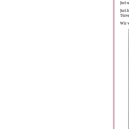
Juri 
Juri 
Türe
Wir w