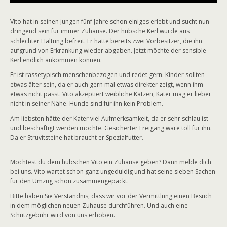
Vito hat in seinen jungen fünf Jahre schon einiges erlebt und sucht nun
dringend sein für immer Zuhause. Der hübsche Kerl wurde aus
schlechter Haltung befreit. Er hatte bereits zwei Vorbesitzer, die ihn
aufgrund von Erkrankung wieder abgaben. Jetzt möchte der sensible
Kerl endlich ankommen können.
Er ist rassetypisch menschenbezogen und redet gern. Kinder sollten
etwas älter sein, da er auch gern mal etwas direkter zeigt, wenn ihm
etwas nicht passt. Vito akzeptiert weibliche Katzen, Kater mag er lieber
nicht in seiner Nähe. Hunde sind für ihn kein Problem.
Am liebsten hätte der Kater viel Aufmerksamkeit, da er sehr schlau ist
und beschäftigt werden möchte. Gesicherter Freigang wäre toll für ihn.
Da er Struvitsteine hat braucht er Spezialfutter.
Möchtest du dem hübschen Vito ein Zuhause geben? Dann melde dich
bei uns. Vito wartet schon ganz ungeduldig und hat seine sieben Sachen
für den Umzug schon zusammengepackt.
Bitte haben Sie Verständnis, dass wir vor der Vermittlung einen Besuch
in dem möglichen neuen Zuhause durchführen. Und auch eine
Schutzgebühr wird von uns erhoben.