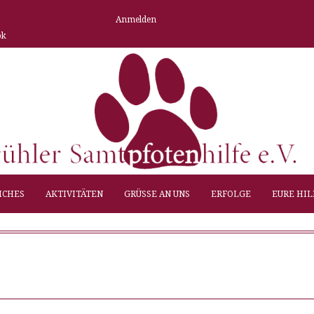
Anmelden
ok
ICHES
AKTIVITÄTEN
GRÜSSE AN UNS
ERFOLGE
EURE HIL