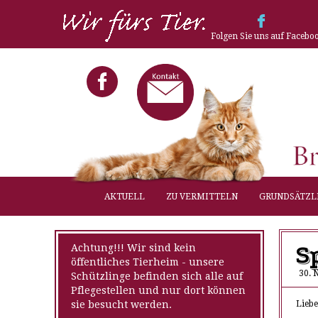
Folgen Sie uns auf Facebo
AKTUELL
ZU VERMITTELN
GRUNDSÄTZL
S
Achtung!!! Wir sind kein
öffentliches Tierheim - unsere
30. 
Schützlinge befinden sich alle auf
Pflegestellen und nur dort können
sie besucht werden.
Liebe