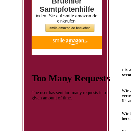
Die W
Stra
Wir w
versc
Kätzc
Wir f
herzl