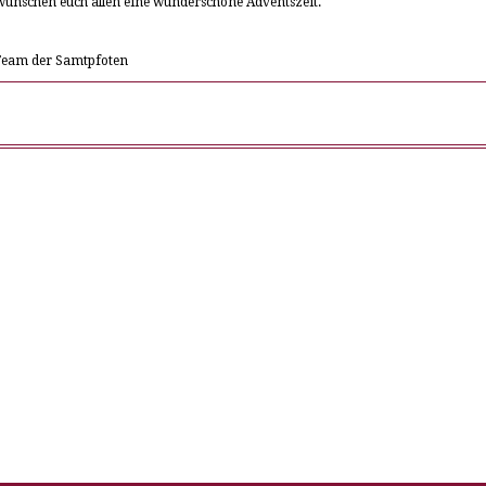
ünschen euch allen eine wunderschöne Adventszeit.
Team der Samtpfoten