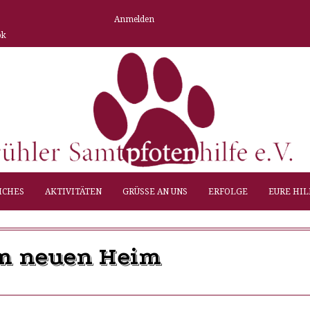
Anmelden
ok
ICHES
AKTIVITÄTEN
GRÜSSE AN UNS
ERFOLGE
EURE HIL
 im neuen Heim