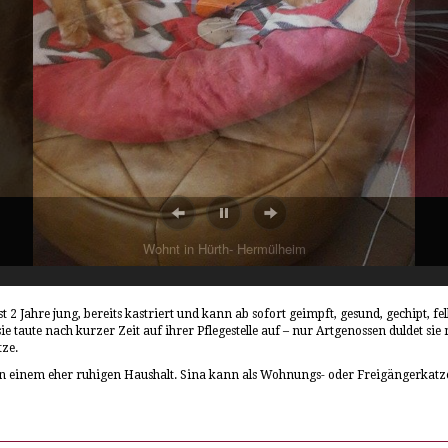
Wohnt in Hürth- Hermülheim
st 2 Jahre jung, bereits kastriert und kann ab sofort geimpft, gesund, gechipt, 
 taute nach kurzer Zeit auf ihrer Pflegestelle auf – nur Artgenossen duldet sie
tze.
n in einem eher ruhigen Haushalt. Sina kann als Wohnungs- oder Freigängerkatz