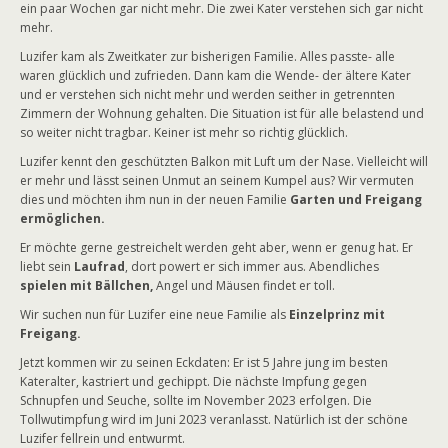
ein paar Wochen gar nicht mehr. Die zwei Kater verstehen sich gar nicht
mehr.
Luzifer kam als Zweitkater zur bisherigen Familie. Alles passte- alle
waren glücklich und zufrieden. Dann kam die Wende- der ältere Kater
und er verstehen sich nicht mehr und werden seither in getrennten
Zimmern der Wohnung gehalten. Die Situation ist für alle belastend und
so weiter nicht tragbar. Keiner ist mehr so richtig glücklich.
Luzifer kennt den geschützten Balkon mit Luft um der Nase. Vielleicht will
er mehr und lässt seinen Unmut an seinem Kumpel aus? Wir vermuten
dies und möchten ihm nun in der neuen Familie
Garten und Freigang
ermöglichen.
Er möchte gerne gestreichelt werden geht aber, wenn er genug hat. Er
liebt sein
Laufrad
, dort powert er sich immer aus. Abendliches
spielen mit Bällchen,
Angel und Mäusen findet er toll.
Wir suchen nun für Luzifer eine neue Familie als
Einzelprinz mit
Freigang.
Jetzt kommen wir zu seinen Eckdaten: Er ist 5 Jahre jung im besten
Kateralter, kastriert und gechippt. Die nächste Impfung gegen
Schnupfen und Seuche, sollte im November 2023 erfolgen. Die
Tollwutimpfung wird im Juni 2023 veranlasst. Natürlich ist der schöne
Luzifer fellrein und entwurmt.