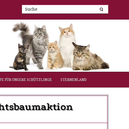
FE FÜR UNSERE SCHÜTZLINGE
STERNENLAND
chtsbaumaktion