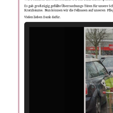
Es gab großzügig gefüllte Überraschungs-Tüten für unsere Sch
Kratzbäume. Nun können wir die Fellnasen auf unseren Pflege
Vielen lieben Dank dafür.