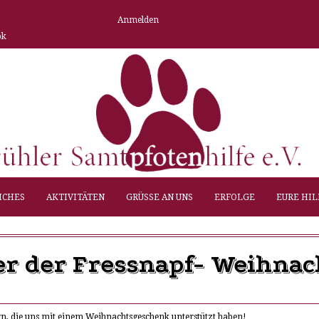
Anmelden
ok
ICHES
AKTIVITÄTEN
GRÜSSE AN UNS
ERFOLGE
EURE HIL
er der Fressnapf- Weihna
n, die uns mit einem Weihnachtsgeschenk unterstützt haben!