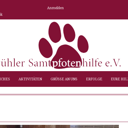
Anmelden
ok
ICHES
AKTIVITÄTEN
GRÜSSE AN UNS
ERFOLGE
EURE HIL